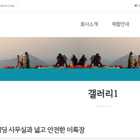
aver.com
회사소개
체험안내
갤러리1
딩 사무실과 넓고 안전한 이륙장