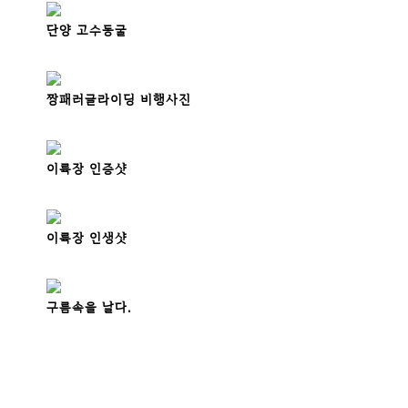
단양 고수동굴
짱패러글라이딩 비행사진
이륙장 인증샷
이륙장 인생샷
구름속을 날다.