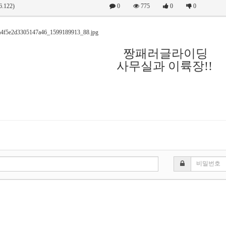
6.122)
0
775
0
0
짱패러글라이딩
사무실과 이륙장!!