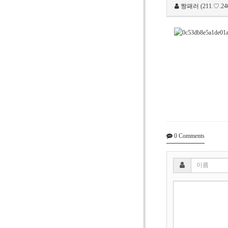
짱패러
(211.♡.24
0
Comments