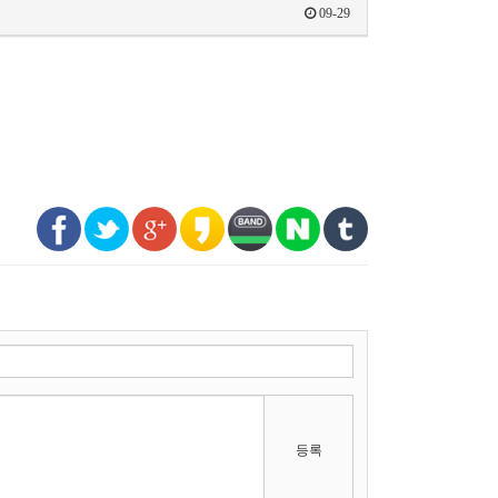
09-29
등록